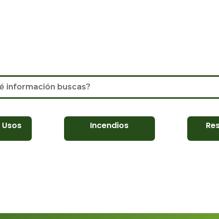
 Usos
Incendios
Re